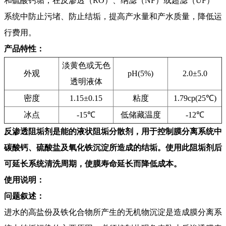
和硫酸钙垢，在反渗透（RO）、纳滤（NF）或超滤（UF）
系统中防止污堵、防止结垢，提高产水量和产水质量，降低运
行费用。
产品特性：
淡黄色或无色
外观
pH(5%)
2.0±5.0
透明液体
密度
1.15±0.15
粘度
1.79cp(25℃)
冰点
-15℃
低储藏温度
-12℃
反渗透阻垢剂是能的液状阻垢分散剂，用于控制膜分离系统中
碳酸钙、硫酸盐及氧化铁沉淀所造成的结垢。使用此阻垢剂后
可延长系统清洗周期，使膜寿命延长而降低成本。
使用说明：
问题叙述
：
进水的高盐份及铁化合物所产生的无机物沉淀是造成膜分离系