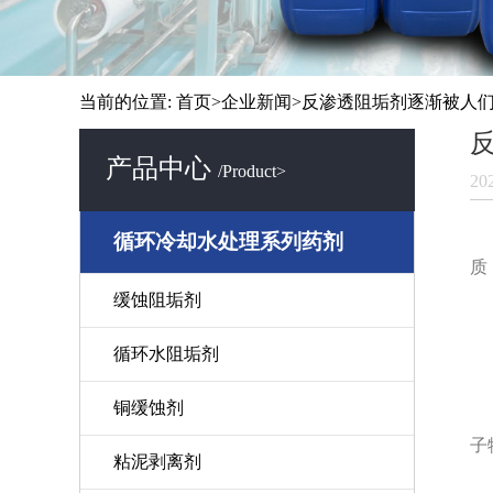
当前的位置:
首页
>
企业新闻
>反渗透阻垢剂逐渐被人
产品中心
/Product>
20
循环冷却水处理系列药剂
质
1
缓蚀阻垢剂
2
循环水阻垢剂
3
4
铜缓蚀剂
5
子
粘泥剥离剂