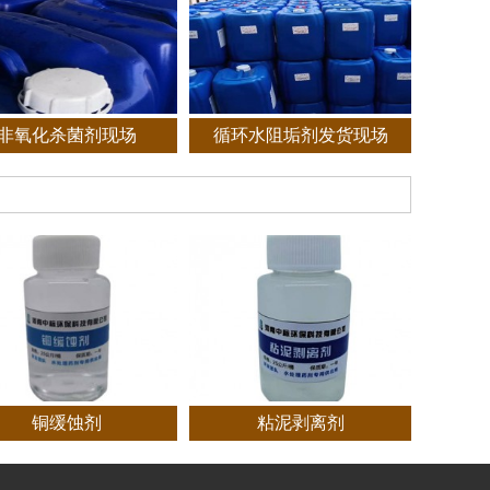
非氧化杀菌剂现场
循环水阻垢剂发货现场
铜缓蚀剂
粘泥剥离剂