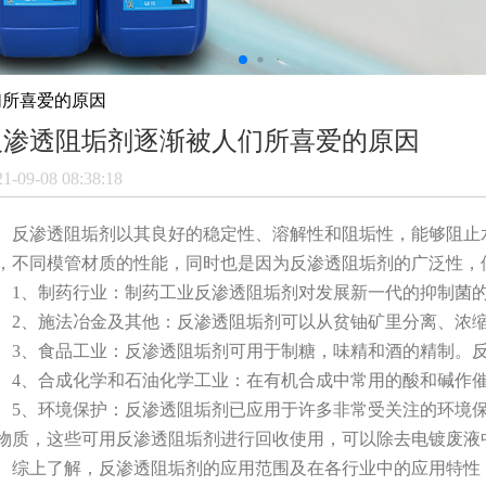
们所喜爱的原因
反渗透阻垢剂逐渐被人们所喜爱的原因
21-09-08 08:38:18
反渗透阻垢剂
以其良好的稳定性、溶解性和阻垢性，能够阻止
，不同模管材质的性能，同时也是因为
反渗透阻垢剂
的广泛性，
、制药行业：制药工业反渗透阻垢剂对发展新一代的抑制菌的
、施法冶金及其他：反渗透阻垢剂可以从贫铀矿里分离、浓缩
、食品工业：反渗透阻垢剂可用于制糖，味精和酒的精制。
、合成化学和石油化学工业：在有机合成中常用的酸和碱作催
、环境保护：反渗透阻垢剂已应用于许多非常受关注的环境保
物质，这些可用反渗透阻垢剂进行回收使用，可以除去电镀废液
综上了解，
反渗透阻垢剂
的应用范围及在各行业中的应用特性